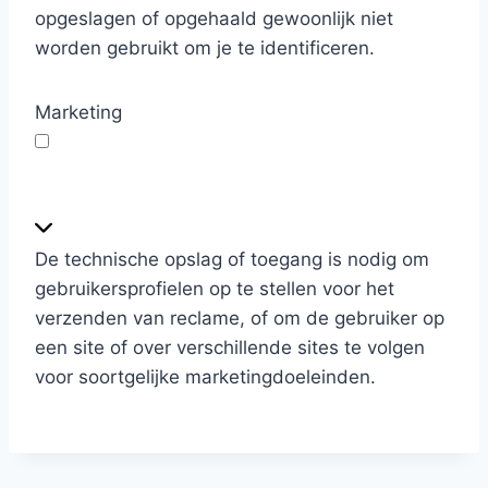
e
opgeslagen of opgehaald gewoonlijk niet
n
worden gebruikt om je te identificeren.
Marketing
M
a
r
De technische opslag of toegang is nodig om
k
gebruikersprofielen op te stellen voor het
e
verzenden van reclame, of om de gebruiker op
t
een site of over verschillende sites te volgen
i
voor soortgelijke marketingdoeleinden.
n
g