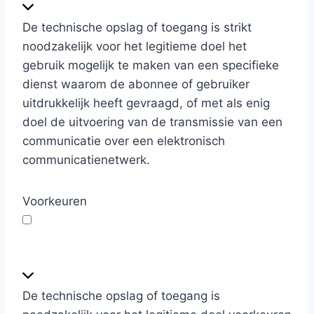
u
n
De technische opslag of toegang is strikt
c
noodzakelijk voor het legitieme doel het
t
gebruik mogelijk te maken van een specifieke
i
dienst waarom de abonnee of gebruiker
o
uitdrukkelijk heeft gevraagd, of met als enig
n
doel de uitvoering van de transmissie van een
e
communicatie over een elektronisch
e
communicatienetwerk.
l
Voorkeuren
V
o
o
De technische opslag of toegang is
r