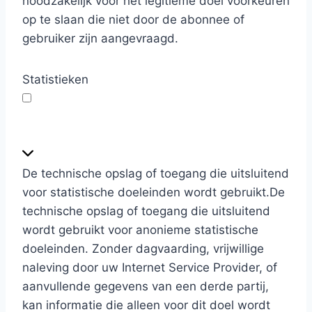
noodzakelijk voor het legitieme doel voorkeuren
k
op te slaan die niet door de abonnee of
e
gebruiker zijn aangevraagd.
u
r
Statistieken
e
n
S
t
a
De technische opslag of toegang die uitsluitend
t
voor statistische doeleinden wordt gebruikt.
De
i
technische opslag of toegang die uitsluitend
s
wordt gebruikt voor anonieme statistische
t
doeleinden. Zonder dagvaarding, vrijwillige
i
naleving door uw Internet Service Provider, of
e
aanvullende gegevens van een derde partij,
k
kan informatie die alleen voor dit doel wordt