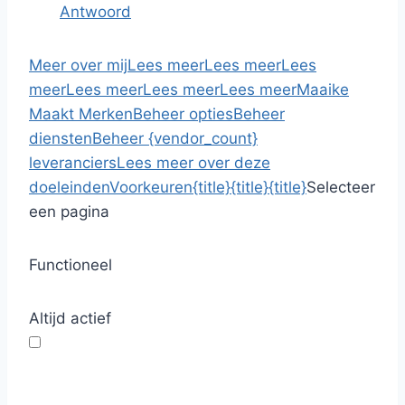
Antwoord
Meer over mij
Lees meer
Lees meer
Lees
meer
Lees meer
Lees meer
Lees meer
Maaike
Maakt Merken
Beheer opties
Beheer
diensten
Beheer {vendor_count}
leveranciers
Lees meer over deze
doeleinden
Voorkeuren
{title}
{title}
{title}
Selecteer
een pagina
Functioneel
Altijd actief
F