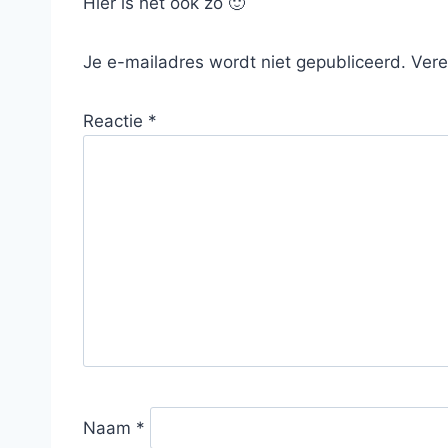
Hier is het ook zo 🙂
Je e-mailadres wordt niet gepubliceerd.
Vere
Reactie
*
Naam
*