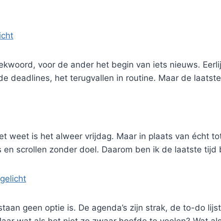
icht
woord, voor de ander het begin van iets nieuws. Eerlij
 deadlines, het terugvallen in routine. Maar de laatste
et weet is het alweer vrijdag. Maar in plaats van écht t
s en scrollen zonder doel. Daarom ben ik de laatste ti
gelicht
staan geen optie is. De agenda’s zijn strak, de to-do lij
Maar wat als het niet zo zwaar hoefde te voelen? Wat al