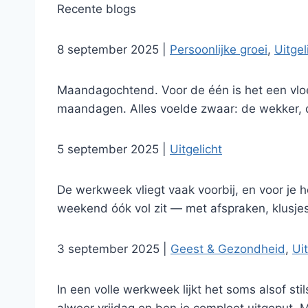
Recente blogs
8 september 2025
|
Persoonlijke groei
,
Uitgel
Maandagochtend. Voor de één is het een vloek
maandagen. Alles voelde zwaar: de wekker, de
5 september 2025
|
Uitgelicht
De werkweek vliegt vaak voorbij, en voor je h
weekend óók vol zit — met afspraken, klusje
3 september 2025
|
Geest & Gezondheid
,
Uit
In een volle werkweek lijkt het soms alsof stil
alweer vrijdag en ben je compleet uitgeput. 