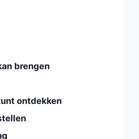
 kan brengen
kunt ontdekken
tellen
ng