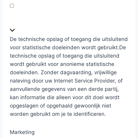
e
n
S
t
a
De technische opslag of toegang die uitsluitend
t
voor statistische doeleinden wordt gebruikt.
De
i
technische opslag of toegang die uitsluitend
s
wordt gebruikt voor anonieme statistische
t
doeleinden. Zonder dagvaarding, vrijwillige
i
naleving door uw Internet Service Provider, of
e
aanvullende gegevens van een derde partij,
k
kan informatie die alleen voor dit doel wordt
e
opgeslagen of opgehaald gewoonlijk niet
n
worden gebruikt om je te identificeren.
Marketing