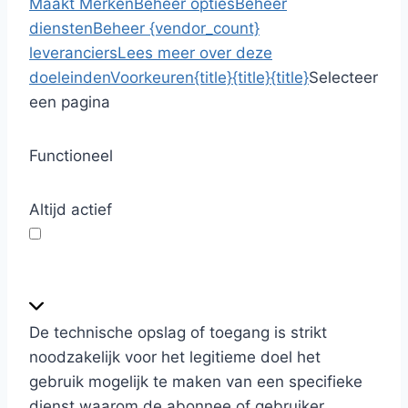
Maakt Merken
Beheer opties
Beheer
diensten
Beheer {vendor_count}
leveranciers
Lees meer over deze
doeleinden
Voorkeuren
{title}
{title}
{title}
Selecteer
een pagina
Functioneel
Altijd actief
F
u
n
De technische opslag of toegang is strikt
c
noodzakelijk voor het legitieme doel het
t
gebruik mogelijk te maken van een specifieke
i
dienst waarom de abonnee of gebruiker