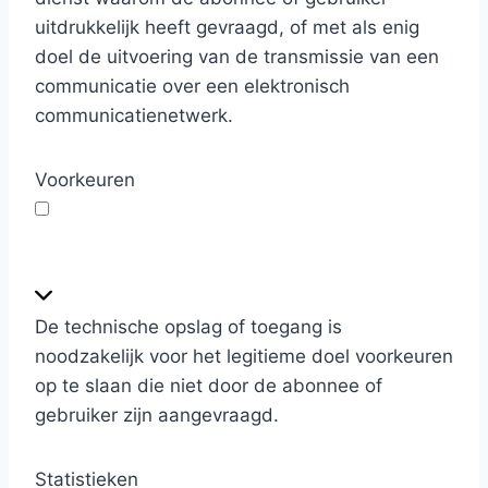
o
uitdrukkelijk heeft gevraagd, of met als enig
n
doel de uitvoering van de transmissie van een
e
communicatie over een elektronisch
e
communicatienetwerk.
l
Voorkeuren
V
o
o
De technische opslag of toegang is
r
noodzakelijk voor het legitieme doel voorkeuren
k
op te slaan die niet door de abonnee of
e
gebruiker zijn aangevraagd.
u
r
Statistieken