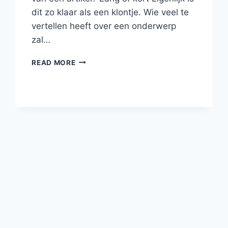
dit zo klaar als een klontje. Wie veel te
vertellen heeft over een onderwerp
zal…
BLOGGEN
READ MORE
#5
–
DE
IDEALE
LENGTE
VAN
JE
ARTIKEL
–
GOUDEN
MOMENTEN