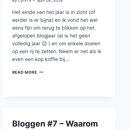
By
Cyril79
april 24, 2026
Het einde van het jaar is in zicht (of
eerder is er bijna) en ik vond het wel
eens fijn om terug te blikken op het
afgelopen blogjaar (al is het geen
volledig jaar 😉 ) en om enkele doelen
op een rij te zetten. Neem er net als ik
even een kop koffie bij…
BLOGGEN#14
READ MORE
–
BLOGDOELEN
VOOR
GOUDEN
MOMENTEN
–
GOUDEN
MOMENTEN
Bloggen #7 – Waarom