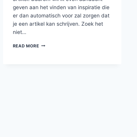
geven aan het vinden van inspiratie die
er dan automatisch voor zal zorgen dat
je een artikel kan schrijven. Zoek het
niet…
BLOGGEN
READ MORE
#4
–
WAAR
KAN
JE
INSPIRATIE
HALEN?
–
GOUDEN
MOMENTEN