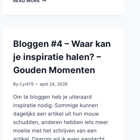
READ MORE
#7
–
WAAROM
EEN
BLOG
STARTEN
Bloggen #4 – Waar kan
WEL
NOG
je inspiratie halen? –
KAN
IN
Gouden Momenten
DEZE
TIJDEN
By
Cyril79
april 24, 2026
–
GOUDEN
Om te bloggen heb je uiteraard
MOMENTEN
inspiratie nodig. Sommige kunnen
dagelijks een artikel uit hun mouw
schudden, anderen hebben iets meer
moeite met het schrijven van een
artikel. Daarom wil ik even aandacht