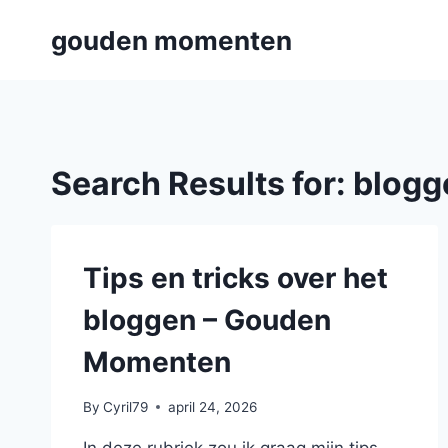
Skip
gouden momenten
to
content
Search Results for:
blogg
Tips en tricks over het
bloggen – Gouden
Momenten
By
Cyril79
april 24, 2026
In deze rubriek zou ik graag mijn tips