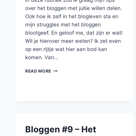
over het bloggen met jullie willen delen.
Ook hoe ik zelf in het blogleven sta en
mijn struggles met het bloggen
blootgeef. En geloof me, dat zijn er wat!
Wil je hierover meer weten? Ik zet even
op een rijtje wat hier aan bod kan
komen. Van…
TIPS
READ MORE
EN
TRICKS
OVER
HET
BLOGGEN
–
GOUDEN
MOMENTEN
Bloggen #9 – Het