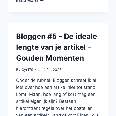
READ MORE
#8
–
HOEVEEL
TIJD
SPENDEER
JIJ
Bloggen #5 – De ideale
AAN
EEN
lengte van je artikel –
ARTIKEL?
–
Gouden Momenten
GOUDEN
MOMENTEN
By
Cyril79
april 24, 2026
Onder de rubriek Bloggen schreef ik al
iets over hoe een artikel hier tot stand
komt. Maar.. hoe lang of kort mag een
artikel eigenlijk zijn? Bestaan
hieromtrent regels over het opstellen
van een artikel? Lang of kort Eigenlijk is