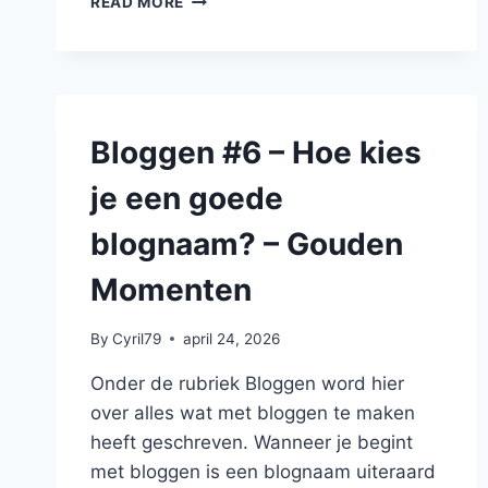
READ MORE
#9
–
HET
VERSCHIL
TUSSEN
PLANNEN
Bloggen #6 – Hoe kies
EN
INPLANNEN
je een goede
–
GOUDEN
blognaam? – Gouden
MOMENTEN
Momenten
By
Cyril79
april 24, 2026
Onder de rubriek Bloggen word hier
over alles wat met bloggen te maken
heeft geschreven. Wanneer je begint
met bloggen is een blognaam uiteraard