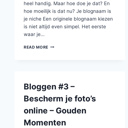
heel handig. Maar hoe doe je dat? En
hoe moeilijk is dat nu? Je blognaam is
je niche Een originele blognaam kiezen
is niet altijd even simpel. Het eerste
waar je…
BLOGGEN
READ MORE
#6
–
HOE
KIES
JE
EEN
Bloggen #3 –
GOEDE
BLOGNAAM?
Bescherm je foto’s
–
GOUDEN
online – Gouden
MOMENTEN
Momenten