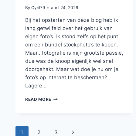
By
Cyril79
april 24, 2026
Bij het opstarten van deze blog heb ik
lang getwijfeld over het gebruik van
eigen foto’s. Ik stond zelfs op het punt
om een bundel stockphoto’s te kopen.
Maar.. fotografie is mijn grootste passie,
dus was de knoop eigenlijk wel snel
doorgehakt. Maar wat doe je nu om je
foto’s op internet te beschermen?
Lagere…
BLOGGEN
READ MORE
#3
–
BESCHERM
JE
Page
FOTO’S
Next
1
2
3